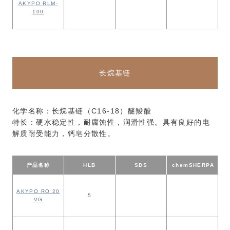
AKYPO RLM-
100
长烷基链
化学名称：长烷基链（C16-18）醚羧酸
特长：硬水稳定性，耐腐蚀性，润滑性强。具有良好的电
解质耐受能力，钙皂分散性。
产品名称
HLB
SDS
chem
SHERPA
AKYPO RO 20
5
VG