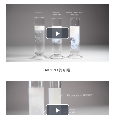
Play
Video
AKYPO的介绍