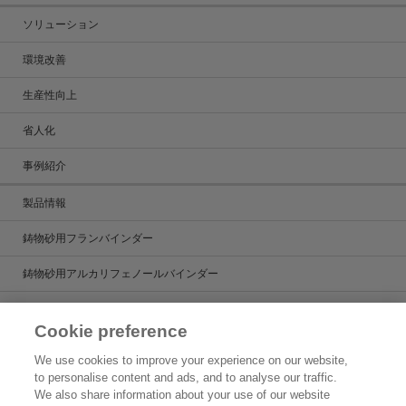
ソリューション
環境改善
生産性向上
省人化
事例紹介
製品情報
鋳物砂用フランバインダー
鋳物砂用アルカリフェノールバインダー
鋳造用塗型剤
Cookie preference
鋳造用湯道管
We use cookies to improve your experience on our website,
to personalise content and ads, and to analyse our traffic.
鋳造用人工砂
We also share information about your use of our website