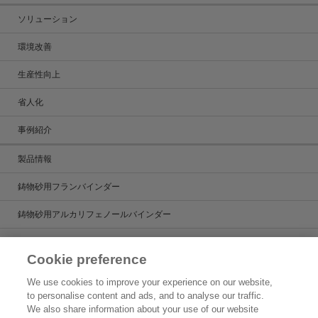
ソリューション
環境改善
生産性向上
省人化
事例紹介
製品情報
鋳物砂用フランバインダー
鋳物砂用アルカリフェノールバインダー
鋳造用塗型剤
Cookie preference
鋳造用湯道管
We use cookies to improve your experience on our website,
to personalise content and ads, and to analyse our traffic.
鋳造用人工砂
We also share information about your use of our website