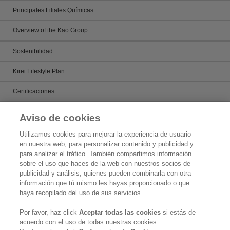
Principales Filiales Químicas
Overview of the Kao Group
Sostenibilidad
Kirei Lifestyle Plan
Certificaciones
Measures to Contribute to Society
Aviso de cookies
Temas
Utilizamos cookies para mejorar la experiencia de usuario
en nuestra web, para personalizar contenido y publicidad y
Estado Legal
para analizar el tráfico. También compartimos información
sobre el uso que haces de la web con nuestros socios de
publicidad y análisis, quienes pueden combinarla con otra
Politica de Privacidad
información que tú mismo les hayas proporcionado o que
haya recopilado del uso de sus servicios.
QK Aviso de Privacidad
Por favor, haz click
Aceptar todas las cookies
si estás de
QK Aviso de privacidad Integral
acuerdo con el uso de todas nuestras cookies.