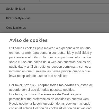
Sostenibilidad
Kirei Lifestyle Plan
Certificaciones
Measures to Contribute to Society
Aviso de cookies
Temas
Utilizamos cookies para mejorar la experiencia de usuario
en nuestra web, para personalizar contenido y publicidad y
Estado Legal
para analizar el tráfico. También compartimos información
sobre el uso que haces de la web con nuestros socios de
publicidad y análisis, quienes pueden combinarla con otra
Politica de Privacidad
información que tú mismo les hayas proporcionado o que
haya recopilado del uso de sus servicios.
QK Aviso de Privacidad
Por favor, haz click
Aceptar todas las cookies
si estás de
QK Aviso de privacidad Integral
acuerdo con el uso de todas nuestras cookies.
Por favor, haz click
Preferencias de Cookies
para
Preguntas
personalizar tus preferencias de cookies en nuestra web.
Puede gestionar la configuración de las cookies haciendo
Social Media Policy
clic en el enlace Política de cookies/Política de privacidad