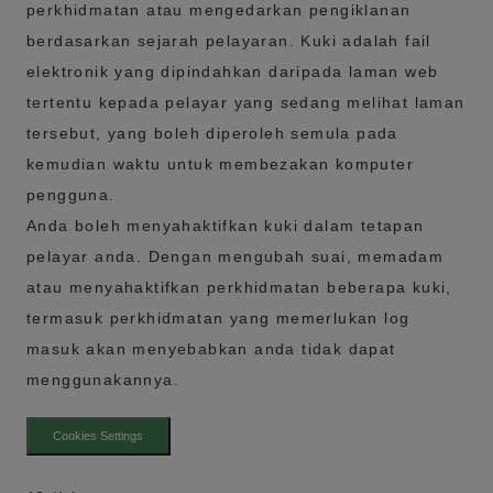
perkhidmatan atau mengedarkan pengiklanan
berdasarkan sejarah pelayaran. Kuki adalah fail
elektronik yang dipindahkan daripada laman web
tertentu kepada pelayar yang sedang melihat laman
tersebut, yang boleh diperoleh semula pada
kemudian waktu untuk membezakan komputer
pengguna.
Anda boleh menyahaktifkan kuki dalam tetapan
pelayar anda. Dengan mengubah suai, memadam
atau menyahaktifkan perkhidmatan beberapa kuki,
termasuk perkhidmatan yang memerlukan log
masuk akan menyebabkan anda tidak dapat
menggunakannya.
Cookies Settings