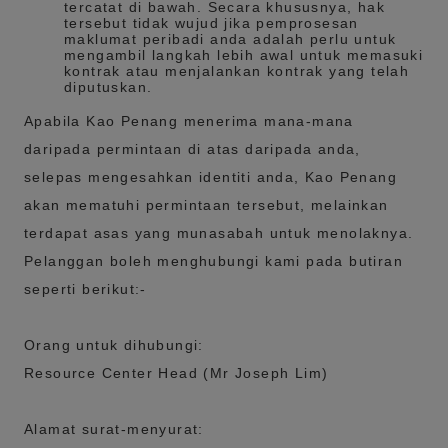
tercatat di bawah. Secara khususnya, hak
tersebut tidak wujud jika pemprosesan
maklumat peribadi anda adalah perlu untuk
mengambil langkah lebih awal untuk memasuki
kontrak atau menjalankan kontrak yang telah
diputuskan.
Apabila Kao Penang menerima mana-mana
daripada permintaan di atas daripada anda,
selepas mengesahkan identiti anda, Kao Penang
akan mematuhi permintaan tersebut, melainkan
terdapat asas yang munasabah untuk menolaknya.
Pelanggan boleh menghubungi kami pada butiran
seperti berikut:-
Orang untuk dihubungi:
Resource Center Head (Mr Joseph Lim)
Alamat surat-menyurat: