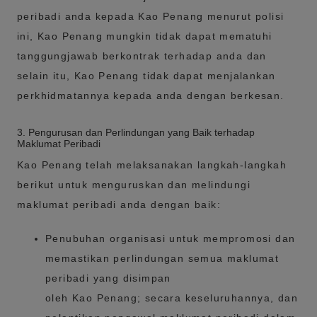
peribadi anda kepada Kao Penang menurut polisi
ini, Kao Penang mungkin tidak dapat mematuhi
tanggungjawab berkontrak terhadap anda dan
selain itu, Kao Penang tidak dapat menjalankan
perkhidmatannya kepada anda dengan berkesan.
3. Pengurusan dan Perlindungan yang Baik terhadap
Maklumat Peribadi
Kao Penang telah melaksanakan langkah-langkah
berikut untuk menguruskan dan melindungi
maklumat peribadi anda dengan baik:
Penubuhan organisasi untuk mempromosi dan
memastikan perlindungan semua maklumat
peribadi yang disimpan
oleh Kao Penang; secara keseluruhannya, dan