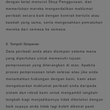
dengan ketat menurut Skop Penggunaan, dan
memerlukan mereka mengendalikan maklumat
peribadi secara baik dengan kontrak bertulis atau
kaedah yang sama, serta mengesahkan pematuhan
mereka dari semasa ke semasa.
6. Tempoh Simpanan
Data peribadi anda akan disimpan selama mana
yang diperlukan untuk memenuhi tujuan
pemprosesan yang diterangkan di atas. Apabila
proses pemprosesan telah selesai atau jika anda
menamatkan hubungan dengan kami, kami akan
mengeluarkan maklumat peribadi anda daripada
sistem dan rekod kami untuk mengambil langkah-
langkah bagi menjadikannya tidak diketahui dengan
baik supaya anda tidak lagi boleh dikenal pasti