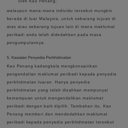
oleh Kao Penang;
walaupun mana-mana individu tersebut mungkin
berada di luar Malaysia, untuk sebarang tujuan di
atas atau sebarang tujuan lain di mana maklumat
peribadi anda telah didedahkan pada masa
pengumpulannya.
5. Kawalan Penyedia Perkhidmatan
Kao Penang kadangkala mengkonsainkan
pengendalian maklumat peribadi kepada penyedia
perkhidmatan luaran. Hanya penyedia
perkhidmatan yang telah disahkan mempunyai
kemampuan untuk mengendalikan maklumat
peribadi dengan baik dipilih. Tambahan itu, Kao
Penang memberi dan mendedahkan maklumat
peribadi kepada penyedia perkhidmatan tersebut