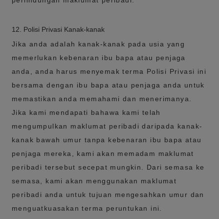
perlindungan maklumat peribadi.
12. Polisi Privasi Kanak-kanak
Jika anda adalah kanak-kanak pada usia yang
memerlukan kebenaran ibu bapa atau penjaga
anda, anda harus menyemak terma Polisi Privasi ini
bersama dengan ibu bapa atau penjaga anda untuk
memastikan anda memahami dan menerimanya.
Jika kami mendapati bahawa kami telah
mengumpulkan maklumat peribadi daripada kanak-
kanak bawah umur tanpa kebenaran ibu bapa atau
penjaga mereka, kami akan memadam maklumat
peribadi tersebut secepat mungkin. Dari semasa ke
semasa, kami akan menggunakan maklumat
peribadi anda untuk tujuan mengesahkan umur dan
menguatkuasakan terma peruntukan ini.