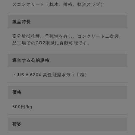
スコンクリート（枕木、橋桁、軌道スラブ）
製品特長
高分離抵抗性、早強性を有し、コンクリート二次製
品工場でのCO2削減に貢献可能です。
適合する公的規格
・JIS A 6204 高性能減水剤（Ⅰ種）
価格
500円/kg
荷姿