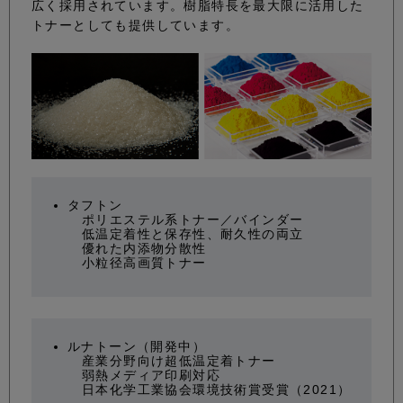
広く採用されています。樹脂特長を最大限に活用した
トナーとしても提供しています。
タフトン
ポリエステル系トナー／バインダー
低温定着性と保存性、耐久性の両⽴
優れた内添物分散性
小粒径高画質トナー
ルナトーン（開発中）
産業分野向け超低温定着トナー
弱熱メディア印刷対応
日本化学工業協会環境技術賞受賞（2021）