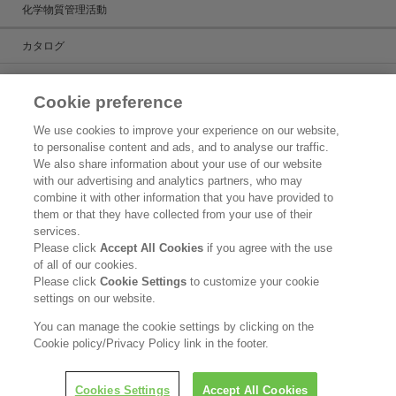
化学物質管理活動
カタログ
カタログ一覧
Cookie preference
ケミカルだより
We use cookies to improve your experience on our website,
to personalise content and ads, and to analyse our traffic.
製品検索
We also share information about your use of our website
with our advertising and analytics partners, who may
お問い合わせ
combine it with other information that you have provided to
them or that they have collected from your use of their
新着情報
services.
Please click
Accept All Cookies
if you agree with the use
ご利用条件
of all of our cookies.
Please click
Cookie Settings
to customize your cookie
花王グループのグローバル個人情報保護方針
settings on our website.
花王ケミカル事業部門における個人情報の利用目的
You can manage the cookie settings by clicking on the
Cookie policy/Privacy Policy link in the footer.
Copyright © Kao Corporation. All rights reserved.
Cookies Settings
Accept All Cookies