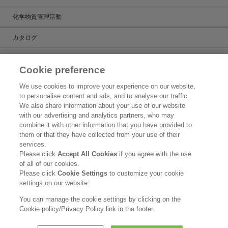
化学物質管理活動
カタログ
カタログ一覧
Cookie preference
ケミカルだより
We use cookies to improve your experience on our website,
to personalise content and ads, and to analyse our traffic.
製品検索
We also share information about your use of our website
with our advertising and analytics partners, who may
お問い合わせ
combine it with other information that you have provided to
them or that they have collected from your use of their
新着情報
services.
Please click
Accept All Cookies
if you agree with the use
ご利用条件
of all of our cookies.
Please click
Cookie Settings
to customize your cookie
花王グループのグローバル個人情報保護方針
settings on our website.
花王ケミカル事業部門における個人情報の利用目的
You can manage the cookie settings by clicking on the
Cookie policy/Privacy Policy link in the footer.
Copyright © Kao Corporation. All rights reserved.