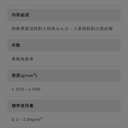
内容組成
特殊界面活性剤と特殊セルロ－ス系増粘剤の混合物
外観
黄褐色液体
3
密度(g/cm
)
1.020～1.050
標準使用量
3
0.1～2.0kg/m