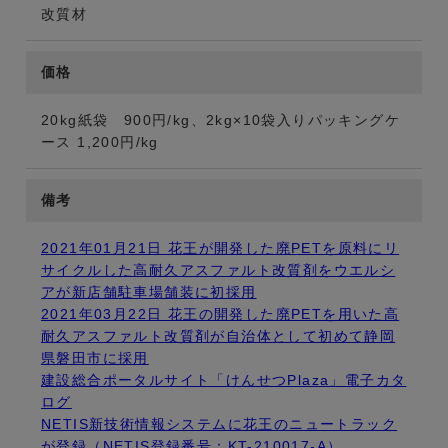
改質材
価格
20kg紙袋 900円/kg、2kg×10袋入りパッキングケ
ース 1,200円/kg
備考
2021年01月21日 花王が開発した廃PETを原料にリ
サイクルした高耐久アスファルト改質剤をウエルシ
アが新店舗駐車場舗装に初採用
2021年03月22日 花王の開発した廃PETを用いた高
耐久アスファルト改質剤が自治体として初めて静岡
県磐田市に採用
建設総合ポータルサイト「けんせつPlaza」電子カタ
ログ
NETIS新技術情報システムに花王のニュートラック
が登録（NETIS登録番号：KT-210017-A）