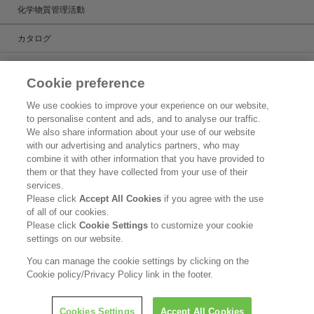
化学物質管理活動
カタログ
カタログ一覧
Cookie preference
ケミカルだより
We use cookies to improve your experience on our website,
to personalise content and ads, and to analyse our traffic.
製品検索
We also share information about your use of our website
with our advertising and analytics partners, who may
お問い合わせ
combine it with other information that you have provided to
them or that they have collected from your use of their
新着情報
services.
Please click
Accept All Cookies
if you agree with the use
ご利用条件
of all of our cookies.
Please click
Cookie Settings
to customize your cookie
花王グループのグローバル個人情報保護方針
settings on our website.
花王ケミカル事業部門における個人情報の利用目的
You can manage the cookie settings by clicking on the
Cookie policy/Privacy Policy link in the footer.
Copyright © Kao Corporation. All rights reserved.
Cookies Settings
Accept All Cookies