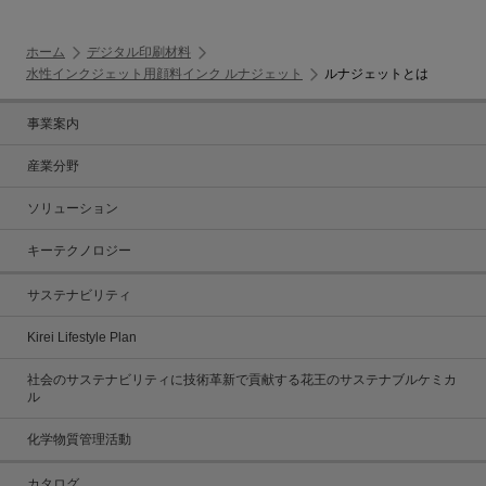
ホーム
デジタル印刷材料
水性インクジェット用顔料インク ルナジェット
ルナジェットとは
事業案内
産業分野
ソリューション
キーテクノロジー
サステナビリティ
Kirei Lifestyle Plan
社会のサステナビリティに技術革新で貢献する花王のサステナブルケミカ
ル
化学物質管理活動
カタログ