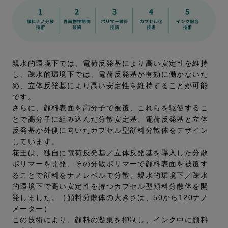
親水的環境下では、電荷反発基により高い安定性を維持
し、疎水的環境下では、電荷反発基が有効に働かないた
め、立体反発基により高い安定性を維持することが可能
です。
さらに、顔料表面を高分子で被覆、これらを駆使するこ
とで高分子に組み込んだ分散安定基、電荷反発基と立体
反発基が外側に向いたカプセル型顔料分散体をデザイン
しています。
花王は、独自に電荷反発基／立体反発基を導入した分散
ポリマーを開発、その分散ポリマーで顔料表面を被覆す
ることで顔料をナノレベルで分散、親水的環境下／疎水
的環境下で高い安定性を持つカプセル型顔料分散体を開
発しました。（顔料分散体の大きさは、50から120ナノ
メーター）
この技術により、顔料の凝集を抑制し、インク中に顔料