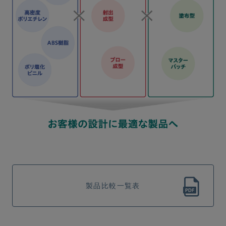
製品⽐較⼀覧表