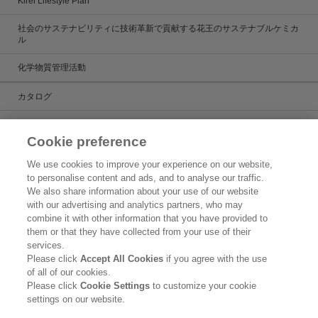
Kirei Lifestyle Plan
社会のサステナビリティに技術革新で貢献する花王のサステナブルケミカ
ル
化学物質管理活動
カタログ
カタログ一覧
Cookie preference
ケミカルだより
We use cookies to improve your experience on our website,
to personalise content and ads, and to analyse our traffic.
製品検索
We also share information about your use of our website
with our advertising and analytics partners, who may
お問い合わせ
combine it with other information that you have provided to
them or that they have collected from your use of their
新着情報
services.
Please click
Accept All Cookies
if you agree with the use
ご利用条件
of all of our cookies.
Please click
Cookie Settings
to customize your cookie
花王グループのグローバル個人情報保護方針
settings on our website.