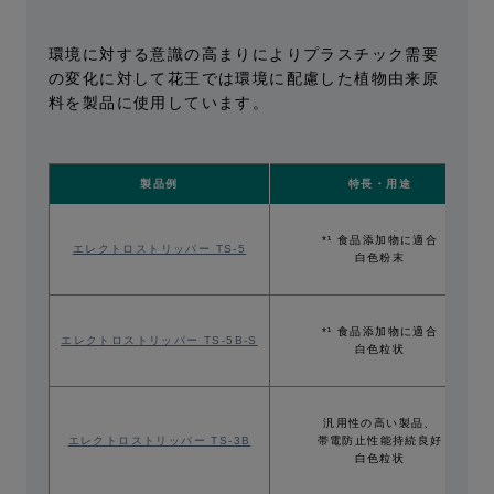
環境に対する意識の高まりによりプラスチック需要
の変化に対して
花王では環境に配慮した植物由来原
料を製品に使用しています。
製品例
特長・用途
*¹ 食品添加物に適合
エレクトロストリッパー TS-5
白色粉末
*¹ 食品添加物に適合
エレクトロストリッパー TS-5B-S
白色粒状
汎用性の高い製品、
エレクトロストリッパー TS-3B
帯電防止性能持続良好
白色粒状