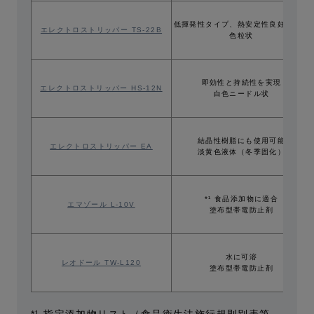
低揮発性タイプ、熱安定性良好 淡黄
エレクトロストリッパー TS-22B
色粒状
即効性と持続性を実現
エレクトロストリッパー HS-12N
白色ニードル状
結晶性樹脂にも使用可能
エレクトロストリッパー EA
淡黄色液体（冬季固化）
*¹ 食品添加物に適合
エマゾール L-10V
塗布型帯電防止剤
水に可溶
レオドール TW-L120
塗布型帯電防止剤
*¹ 指定添加物リスト（食品衛生法施行規則別表第