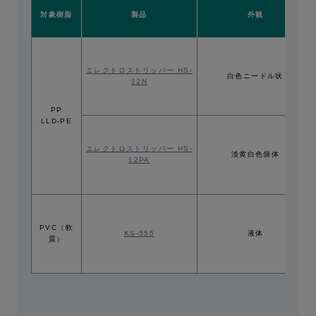
対象樹脂
製品
外観
エレクトロストリッパー HS-
白色ニードル状
12N
PP
LLD-PE
エレクトロストリッパー HS-
淡黄白色個体
12PA
PVC（軟
KS-555
液体
質）