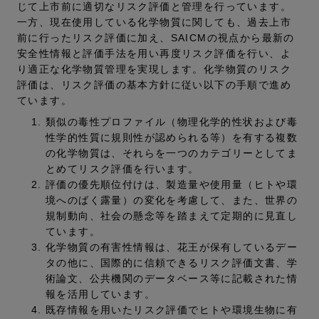
じて上市前に適切なリスク評価と管理を行っています。
一方、現在使用している化学物質に関しても、過去上市
前に行ったリスク評価に加え、SAICMの視点から最新の
安全性情報と評価手法を用い再度リスク評価を行い、よ
り適正な化学物質管理を実現します。化学物質のリスク
評価は、リスク評価の基本方針に従い以下の手順で進め
ています。
類似の毒性プロファイル（物理化学的性状および毒
性学的性質に規則性が認められる等）を有する複数
の化学物質は、それらを一つのカテゴリーとしてま
とめてリスク評価を行います。
評価の優先順位付けは、製造量や使用量（ヒトや環
境へのばく露量）の変化を考慮して、また、世界の
規制動向、社会の懸念等を踏まえて定期的に見直し
ています。
化学物質の有害性情報は、花王が保有しているデー
タの他に、国際的に信頼できるリスク評価文書、学
術論文、公共機関のデータベース等に記載された情
報を活用しています。
既存情報を用いたリスク評価でヒトや環境生物に有