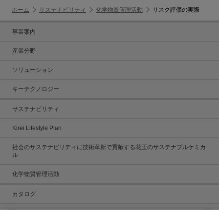
ホーム
サステナビリティ
化学物質管理活動
リスク評価の実際
事業案内
産業分野
ソリューション
キーテクノロジー
サステナビリティ
Kirei Lifestyle Plan
社会のサステナビリティに技術革新で貢献する花王のサステナブルケミカ
ル
化学物質管理活動
カタログ
カタログ一覧