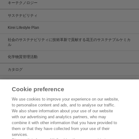
キーテクノロジー
サステナビリティ
Kirei Lifestyle Plan
社会のサステナビリティに技術革新で貢献する花王のサステナブルケミカ
ル
化学物質管理活動
カタログ
カタログ一覧
Cookie preference
ケミカルだより
We use cookies to improve your experience on our website,
to personalise content and ads, and to analyse our traffic.
製品検索
We also share information about your use of our website
with our advertising and analytics partners, who may
お問い合わせ
combine it with other information that you have provided to
them or that they have collected from your use of their
新着情報
services.