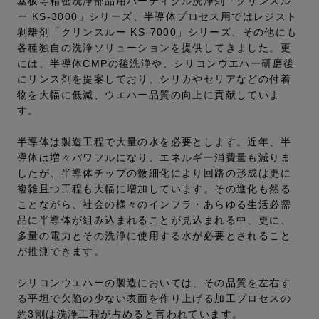
基板等精密洗浄部品用パーティクル洗浄剤「クリンスル
ー KS-3000」シリーズ、半導体プロセス用ではレジスト
剥離剤「クリンスルー KS-7000」シリーズ、その他にも
各種独自の洗浄ソリューションを提供してきました。更
には、半導体CMPの後洗浄や、シリコンウエハー研磨後
にリンス剤を提案しており、シリカやセリアなどの付着
物を大幅に低減、ウエハー品質の向上に貢献していま
す。
半導体は製造工程で大量の水を必要とします。近年、半
導体は増々パワフルになり、エネルギー消費量も減りま
したが、半導体チップの微細化により回路の形成は更に
複雑且つ工程も大幅に増加しています。その進化も然る
ことながら、社会の様々のインフラ・あらゆる生活必需
品に半導体が組み込まれることが見込まれる中、更に、
多量の電力とその洗浄に使用する水が必要とされること
が推測できます。
シリコンウエハーの製造においては、その品質を左右す
る平坦で欠陥の少ない表面を作り上げる加工プロセスの
約3割は洗浄工程が占めると言われています。