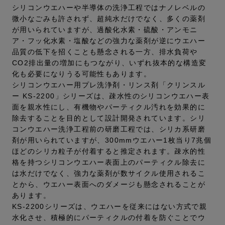
シリコンウエハーや半導体の洗浄工程ではナノレベルの
微小なごみも許されず、超純水だけでなく、多くの薬剤
が用いられていますが、過酸化水素・硫酸・アンモニ
ア・フッ化水素・塩酸などの強力な薬剤が逆にウエハー
品質の低下を招くことも懸念される一方、排水負荷や
CO2排出量の増加にもつながり、いずれ抜本的な構造変
化も必要になりうる可能性もあります。
シリコンウエハー用プレ洗浄剤・リンス剤「クリンスル
ー KS-2200」シリーズは、疎水性のシリコンウエハー表
面を親水性にし、有機物やパーティクル汚れを効果的に
除去することを目的として設計開発されています。シリ
コンウエハー洗浄工程前の研磨工程では、シリカ系研磨
剤が用いられていますが、300mmウエハー1枚当り7兆個
ほどのシリカ粒子が付着すると推定されます。疎水的性
格を持つシリコンウエハー表面上のパーティクル除去に
は水だけでなく、強力な薬剤が数サイクル使用されるこ
とから、ウエハー表面へのダメージも懸念されることが
あります。
KS-2200シリーズは、ウエハーを従来にはない方式で親
水化させ、積極的にパーティクルの付着を防ぐことでウ