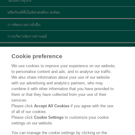
โครงสร้างธุรกิจ
ผลิตภัณฑ์ที่เป็นมิตรต่อสิ่งแวดล้อม
การพัฒนาอย่างยั่งยืน
การบริหารจัดการสารเคมี
ข้อมูลผลิตภัณฑ์
Cookie preference
ค้นหาผลิตภัณฑ์
We use cookies to improve your experience on our website,
to personalise content and ads, and to analyse our traffic.
สอบถามข้อมูล
We also share information about your use of our website
with our advertising and analytics partners, who may
ข่าวประชาสัมพันธ์
combine it with other information that you have provided to
them or that they have collected from your use of their
คำชี้แจงทางกฎหมาย
services.
Please click
Accept All Cookies
if you agree with the use
นโยบายความเป็นส่วนตัว
of all of our cookies.
Please click
Cookie Settings
to customize your cookie
ติดต่อเรา
settings on our website.
Social Media Policy
You can manage the cookie settings by clicking on the