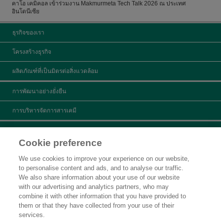
คาโอ เคมิคอล เข้าร่วมงาน Makmurmeta Tech Talk 2026 ณ ประเทศ
อินโดนีเซีย
ธุรกิจของเรา
โครงสร้างธุรกิจ
ผลิตภัณฑ์ที่เป็นมิตรต่อสิ่งแวดล้อม
การพัฒนาอย่างยั่งยืน
การบริหารจัดการสารเคมี
ข้อมูลผลิตภัณฑ์
Cookie preference
ค้นหาผลิตภัณฑ์
We use cookies to improve your experience on our website,
to personalise content and ads, and to analyse our traffic.
สอบถามข้อมูล
We also share information about your use of our website
with our advertising and analytics partners, who may
ข่าวประชาสัมพันธ์
combine it with other information that you have provided to
them or that they have collected from your use of their
คำชี้แจงทางกฎหมาย
services.