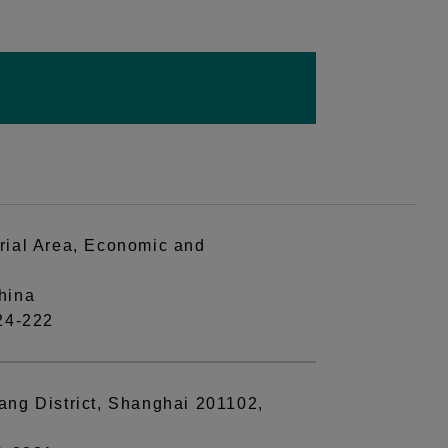
rial Area, Economic and
hina
24-222
ng District, Shanghai 201102,