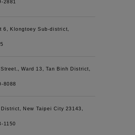
9-2881
 6, Klongtoey Sub-district,
45
treet., Ward 13, Tan Binh District,
0-8088
 District, New Taipei City 23143,
3-1150