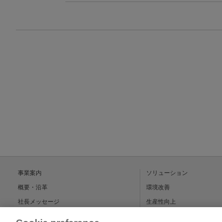
事業案内
ソリューション
概要・沿革
環境改善
社長メッセージ
生産性向上
花王クエーカーの強み
省人化