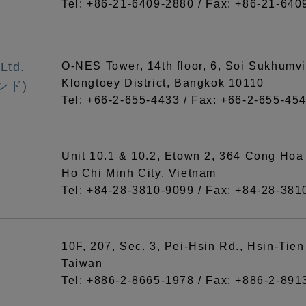
Tel: +86-21-6409-2880 / Fax: +86-21-640
Ltd.
O-NES Tower, 14th floor, 6, Soi Sukhumvit
Klongtoey District, Bangkok 10110
ンド)
Tel: +66-2-655-4433 / Fax: +66-2-655-45
Unit 10.1 & 10.2, Etown 2, 364 Cong Hoa S
Ho Chi Minh City, Vietnam
Tel: +84-28-3810-9099 / Fax: +84-28-381
10F, 207, Sec. 3, Pei-Hsin Rd., Hsin-Tien
Taiwan
Tel: +886-2-8665-1978 / Fax: +886-2-891