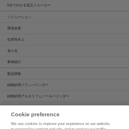
5分でわかる花王クエーカー
ソリューション
環境改善
生産性向上
省人化
事例紹介
製品情報
鋳物砂用フランバインダー
鋳物砂用アルカリフェノールバインダー
鋳造用塗型剤
Cookie preference
鋳造用湯道管
We use cookies to improve your experience on our website,