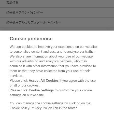
製品情報
鋳物砂用フランバインダー
鋳物砂用アルカリフェノールバインダー
鋳造用塗型剤
Cookie preference
鋳造用湯道管
We use cookies to improve your experience on our website,
to personalise content and ads, and to analyse our traffic.
鋳造用人工砂
We also share information about your use of our website
with our advertising and analytics partners, who may
製品検索
combine it with other information that you have provided to
them or that they have collected from your use of their
お問い合わせ
services.
Please click
Accept All Cookies
if you agree with the use
トピックス
of all of our cookies.
Please click
Cookie Settings
to customize your cookie
ご利用条件
settings on our website.
個人情報保護方針
You can manage the cookie settings by clicking on the
Cookie policy/Privacy Policy link in the footer.