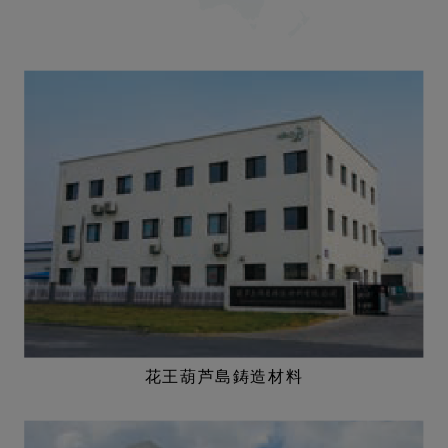
花王葫芦島鋳造材料