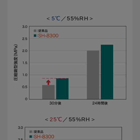
＜
5℃
／55%RH＞
＜
25℃
／55%RH＞