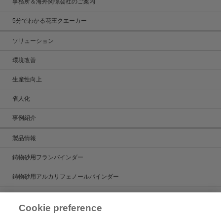
事務所＆海外関係会社のご案内
5分でわかる花王クエーカー
ソリューション
環境改善
生産性向上
省人化
事例紹介
製品情報
鋳物砂用フランバインダー
鋳物砂用アルカリフェノールバインダー
鋳造用塗型剤
Cookie preference
鋳造用湯道管