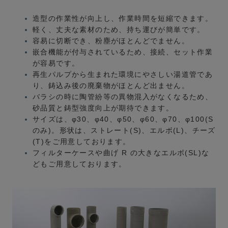
造型の作業性が向上し、作業時間を短縮できます。
軽く、丈夫な素材のため、持ち運びが簡単です。
容易に切断でき、粉塵がほとんどでません。
嵌合機能が付与されているため、接続、セット作業
が容易です。
再⽣パルプから⽣まれた環境にやさしい湯道管であ
り、鋳込み後の廃棄物がほとんど出ません。
バラシの時に陶管紛等の異物混⼊がなくなるため、
砂品質と鋳型強度向上が期待できます。
サイズは、φ30、φ40、φ50、φ60、φ70、φ100(S
のみ)。形状は、ストレート(S)、エルボ(L)、チーズ
(T)をご⽤意しております。
フィルターケースや曲げ R の⼤きなエルボ(SL)な
どもご⽤意しております。