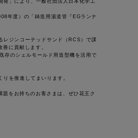
の開発」により、一般社団法人日本化学工
08年度）の「鋳造用湯道管『EGランナ
るレジンコーテッドサンド（RCS）で課
改善に貢献します。
、既存のシェルモールド用造型機を活用で
づくりを推進してまいります。
課題をお持ちのお客さまは、ぜひ花王ク