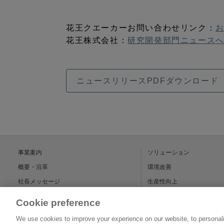
花王クエーカーお問い合わせリンク：
お
花王株式会社：
研究開発部門ニュース
ニュースリリースPDFダウンロード
事業案内
ソリューション
概要・沿革
環境改善
社長メッセージ
生産性向上
花王クエーカーの強み
省人化
Cookie preference
事務所＆海外関係会社のご案内
事例紹介
We use cookies to improve your experience on our website, to personali