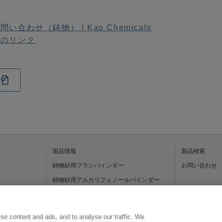
問い合わせ（鋳物） | Kao Chemicals
へのリンク
製品情報
製品検索
鋳物砂用フランバインダー
お問い合わせ
鋳物砂用アルカリフェノールバインダー
鋳造用塗型剤
鋳造用湯道管
se content and ads, and to analyse our traffic. We