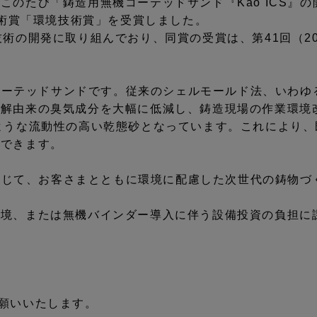
このたび「鋳造用無機コーテッドサンド『Kao ICS』
技術賞「環境技術賞」を受賞しました。
術の開発に取り組んでおり、同賞の受賞は、第41回（20
たコーテッドサンドです。従来のシェルモールド法、いわゆ
分解由来の臭気成分を大幅に低減し、鋳造現場の作業環境
ような流動性の高い乾態砂となっています。これにより
応できます。
案を通じて、お客さまとともに環境に配慮した次世代の鋳物
環境、または無機バインダー導入に伴う設備投資の負担に
にお願いいたします。