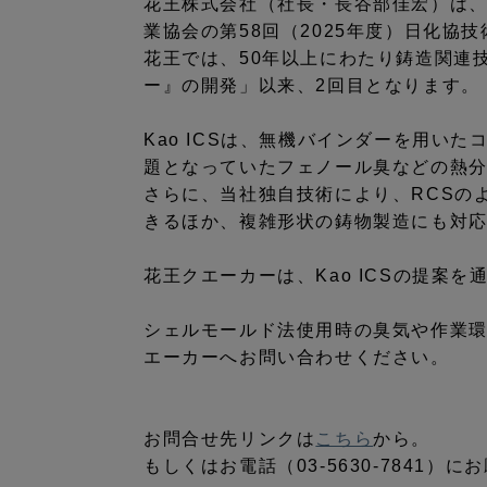
花王株式会社（社長・長谷部佳宏）は、
業協会の第58回（2025年度）日化協
花王では、50年以上にわたり鋳造関連技
ー』の開発」以来、2回目となります。
Kao ICSは、無機バインダーを用い
題となっていたフェノール臭などの熱
さらに、当社独自技術により、RCSの
きるほか、複雑形状の鋳物製造にも対
花王クエーカーは、Kao ICSの提
シェルモールド法使用時の臭気や作業
エーカーへお問い合わせください。
お問合せ先リンクは
こちら
から。
もしくはお電話（03-5630-7841）