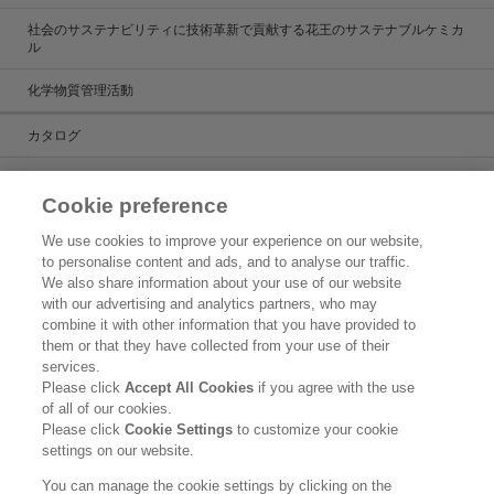
社会のサステナビリティに技術革新で貢献する花王のサステナブルケミカ
ル
化学物質管理活動
カタログ
カタログ一覧
Cookie preference
ケミカルだより
We use cookies to improve your experience on our website,
to personalise content and ads, and to analyse our traffic.
製品検索
We also share information about your use of our website
with our advertising and analytics partners, who may
お問い合わせ
combine it with other information that you have provided to
them or that they have collected from your use of their
新着情報
services.
Please click
Accept All Cookies
if you agree with the use
ご利用条件
of all of our cookies.
Please click
Cookie Settings
to customize your cookie
花王グループのグローバル個人情報保護方針
settings on our website.
花王ケミカル事業部門における個人情報の利用目的
You can manage the cookie settings by clicking on the