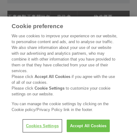
工事種類
工事開始年
発注者
物件概要
Cookie preference
NATM
2016
国交省
山梨県 道路トンネル
粉
We use cookies to improve your experience on our website,
to personalise content and ads, and to analyse our traffic.
NATM
2018
国交省
福島県 道路トンネル
粉
We also share information about your use of our website
with our advertising and analytics partners, who may
NATM
2018
国交省
長野県 調査坑
粉
combine it with other information that you have provided to
them or that they have collected from your use of their
NATM
2019
国交省
神奈川県 道路トンネル
粉
services.
Please click
Accept All Cookies
if you agree with the use
NATM
2019
国交省
福島県 道路トンネル
粉
of all of our cookies.
Please click
Cookie Settings
to customize your cookie
NATM
2020
東京都
東京都 道路トンネル
粉
settings on our website.
NATM
2020
国交省
福井県 道路トンネル
粉
You can manage the cookie settings by clicking on the
Cookie policy/Privacy Policy link in the footer.
NATM
2020
国交省
石川県 道路トンネル
粉
NATM
2020
国交省
北海道 道路トンネル
粉
Cookies Settings
Accept All Cookies
NATM
2019
電力
福井県 導水路
粉