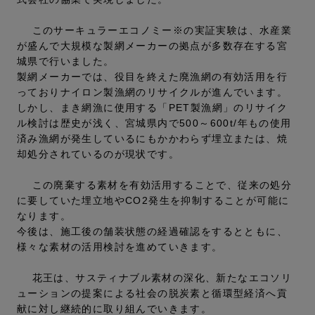
このサーキュラーエコノミー※の実証実験は、水産業
が盛んで大規模な製網メーカーの拠点が多数存在する宮
城県で行いました。
製網メーカーでは、役目を終えた廃漁網の有効活用を行
っておりナイロン製漁網のリサイクルが進んでいます。
しかし、まき網漁に使用する「PET製漁網」のリサイク
ル検討は歴史が浅く、宮城県内で500～600t/年もの使用
済み漁網が発生しているにもかかわらず埋立または、焼
却処分されているのが現状です。
この廃棄する素材を有効活用することで、従来の処分
に要していた埋立地やCO2発生を抑制することが可能に
なります。
今後は、施工後の舗装状態の経過確認をするとともに、
様々な素材の活用検討を進めていきます。
花王は、サスティナブル素材の深化、新たなエコソリ
ューションの提案による社会の脱炭素と循環型経済へ貢
献に対し継続的に取り組んでいきます。