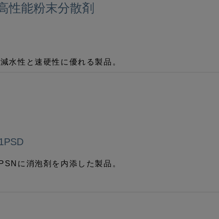
高性能粉末分散剤
。減水性と速硬性に優れる製品。
1PSD
1PSNに消泡剤を内添した製品。