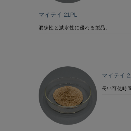
マイテイ 21PL
混練性と減水性に優れる製品。
マイテイ 2
長い可使時