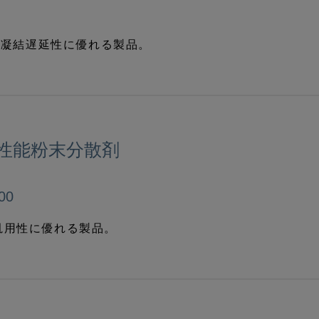
低凝結遅延性に優れる製品。
性能粉末分散剤
00
汎用性に優れる製品。