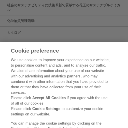
社会のサステナビリティに技術革新で貢献する花王のサステナブルケミカ
ル
化学物質管理活動
カタログ
カタログ一覧
Cookie preference
ケミカルだより
We use cookies to improve your experience on our website,
to personalise content and ads, and to analyse our traffic.
製品検索
We also share information about your use of our website
with our advertising and analytics partners, who may
お問い合わせ
combine it with other information that you have provided to
them or that they have collected from your use of their
新着情報
services.
Please click
Accept All Cookies
if you agree with the use
ご利用条件
of all of our cookies.
Please click
Cookie Settings
to customize your cookie
花王グループのグローバル個人情報保護方針
settings on our website.
花王ケミカル事業部門における個人情報の利用目的
You can manage the cookie settings by clicking on the