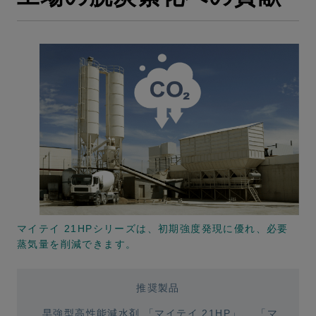
マイテイ 21HPシリーズは、初期強度発現に優れ、必要
蒸気量を削減できます。
推奨製品
早強型高性能減水剤
「マイテイ 21HP」
、
「マ