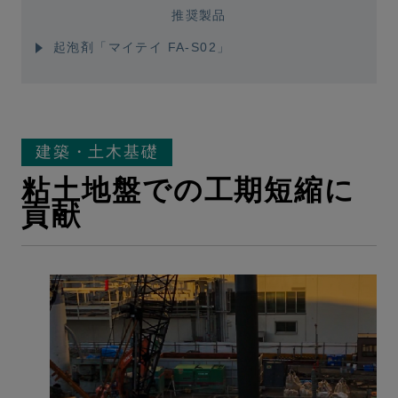
推奨製品
起泡剤「マイテイ FA-S02」
建築・土木基礎
粘土地盤での工期短縮に
貢献