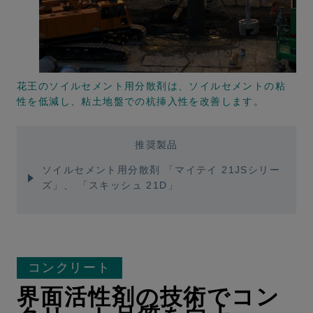
花王のソイルセメント用分散剤は、ソイルセメントの粘
性を低減し、粘土地盤での杭挿入性を改善します。
推奨製品
ソイルセメント用分散剤
「マイテイ 21JSシリー
ズ」
、
「スキッシュ 21D」
コンクリート
界面活性剤の技術でコン