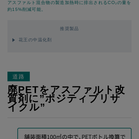
アスファルト混合物の製造加熱時に排出されるCO₂の量を
約15%削減可能。
推奨製品
花王の中温化剤
道路
廃PETをアスファルト改
質剤に”ポジティブリサ
イクル”