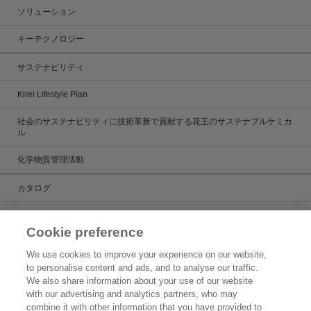
ソリューション
キーテクノロジー
サステナビリティ
Kirei Lifestyle Plan
社会のサステナビリティに技術革新で貢献する花王のサステナブルケミカ
ル
化学物質管理活動
カタログ
カタログ一覧
Cookie preference
ケミカルだより
We use cookies to improve your experience on our website,
to personalise content and ads, and to analyse our traffic.
製品検索
We also share information about your use of our website
with our advertising and analytics partners, who may
お問い合わせ
combine it with other information that you have provided to