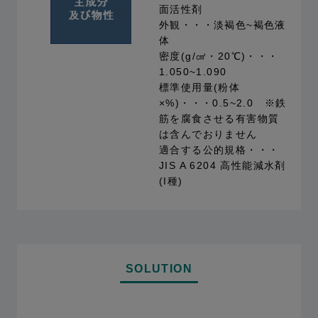
面活性剤
外観・・・淡褐色~褐色液
体
密度(g/㎤・20℃)・・・
1.050~1.090
標準使用量(粉体
×%)・・・0.5~2.0 ※鉄
筋を腐食させる有害物質
は含んでおりません
適合する公的規格・・・
JIS A 6204 高性能減水剤
(I種)
SOLUTION