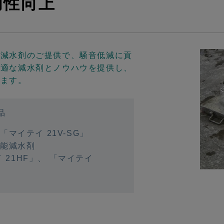
動性向上
能減水剤のご提供で、騒音低減に貢
最適な減水剤とノウハウを提供し、
します。
品
マイテイ 21V-SG」
性能減水剤
 21HF」
、
「マイテイ