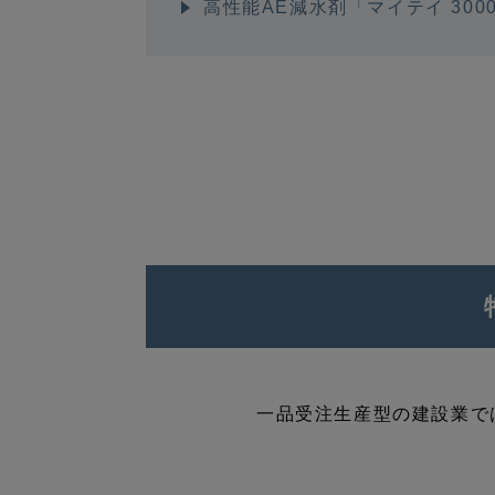
高性能AE減水剤「マイテイ 300
一品受注生産型の建設業で