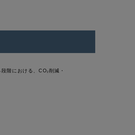
段階における、CO₂削減・
。