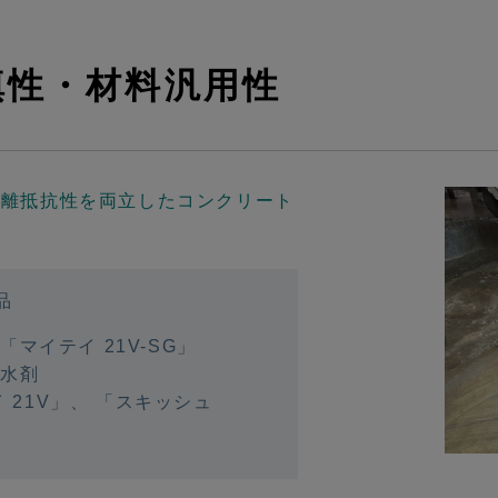
填性・材料汎用性
分離抵抗性を両立したコンクリート
品
マイテイ 21V-SG」
減水剤
 21V」
、
「スキッシュ