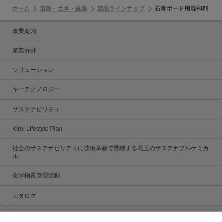
ホーム
道路・土木・建築
製品ラインナップ
石膏ボード用混和剤
事業案内
産業分野
ソリューション
キーテクノロジー
サステナビリティ
Kirei Lifestyle Plan
社会のサステナビリティに技術革新で貢献する花王のサステナブルケミカ
ル
化学物質管理活動
カタログ
カタログ一覧