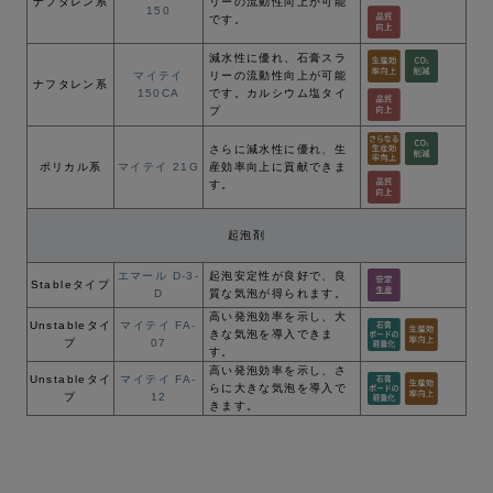
ナフタレン系
リーの流動性向上が可能
150
です。
減⽔性に優れ、⽯膏スラ
マイテイ
リーの流動性向上が可能
ナフタレン系
150CA
です。カルシウム塩タイ
プ
さらに減⽔性に優れ、⽣
ポリカル系
マイテイ 21G
産効率向上に貢献できま
す。
起泡剤
エマール D-3-
起泡安定性が良好で、良
Stableタイプ
D
質な気泡が得られます。
⾼い発泡効率を⽰し、⼤
Unstableタイ
マイテイ FA-
きな気泡を導⼊できま
プ
07
す。
⾼い発泡効率を⽰し、さ
Unstableタイ
マイテイ FA-
らに⼤きな気泡を導⼊で
プ
12
きます。