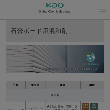
Global Chemicals Japan
石膏ボード用混和剤
分類
製品名
概要
機能
減水剤
減⽔性に優れ、⽯膏スラ
マイテイ G-