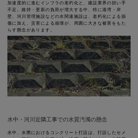
加速度的に進むインフラの⽼朽化と、建設業界の担い⼿
不⾜。維持・更新の負荷が増⼤する中、特に港湾・岸
壁、河川管理施設などの⽔関連施設は、⽼朽化による損
傷に加え、災害による崩壊が、周囲に⼤きな被害をもた
らす懸念があります。
水中・河川近隣工事での水質汚濁の懸念
⽔中、⽔際におけるコンクリート打設は、打設したセメ