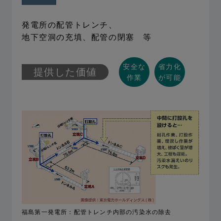
発電所の配管トレンチ、
地下空洞の充填、配管の閉塞 等
安全な
省力化
提供した価値
作業
が可能
福島第一発電所：配管トレンチ内部の汚染水の除去