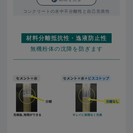
コンクリートの水中不分離性と自己充填性
材料分離抵抗性・逸液防⽌性
無機粉体の沈降を防ぎます