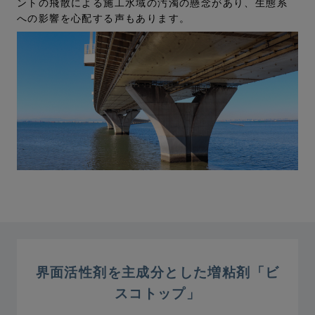
ントの⾶散による施⼯⽔域の汚濁の懸念があり、⽣態系
への影響を⼼配する声もあります。
界⾯活性剤を主成分とした増粘剤「ビ
スコトップ」