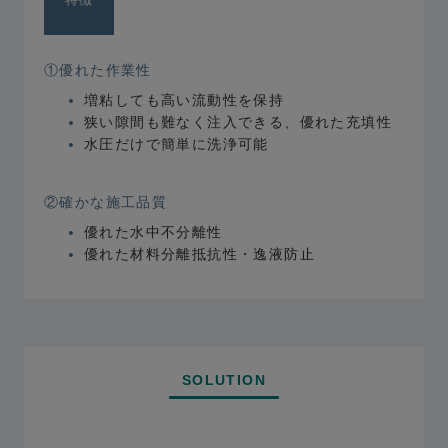
①優れた作業性
増粘しても⾼い流動性を保持
狭い隙間も難なく注⼊できる、優れた充填性
⽔圧だけで簡単に洗浄可能
②確かな施⼯品質
優れた⽔中不分離性
優れた材料分離抵抗性・逸液防⽌
SOLUTION