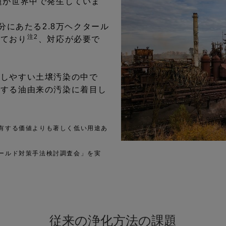
題が世界中で発生していま
分にあたる2.8万ヘクタール
注2
れており
、対応が必要で
こしやすい土壌汚染の中で
生する油由来の汚染に着目し
が有する価値よりも著しく低い用途あ
ィールド対策手法検討調査会」を実
従来の浄化方法の課題